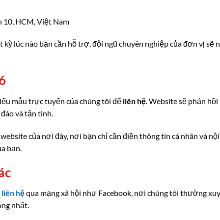
ận 10, HCM, Việt Nam
 kỳ lúc nào bạn cần hỗ trợ, đội ngũ chuyên nghiệp của đơn vị sẽ
6
iểu mẫu trực tuyến của chúng tôi để
liên hệ
. Website sẽ phản hồi
đáo và tận tình.
website của nơi đây, nơi bạn chỉ cần điền thông tin cá nhân và nộ
ủa bạn.
ác
ể
liên hệ
qua mạng xã hội như Facebook, nơi chúng tôi thường xuyê
óng nhất.