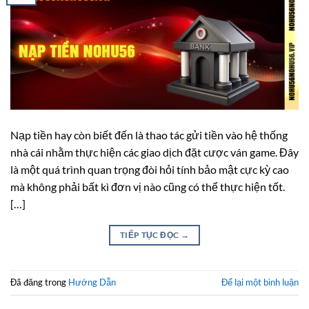
Nạp tiền hay còn biết đến là thao tác gửi tiền vào hệ thống
nhà cái nhằm thực hiện các giao dịch đặt cược ván game. Đây
là một quá trình quan trọng đòi hỏi tính bảo mật cực kỳ cao
mà không phải bất kì đơn vị nào cũng có thể thực hiện tốt.
[…]
TIẾP TỤC ĐỌC
→
Đã đăng trong
Hướng Dẫn
Để lại một bình luận