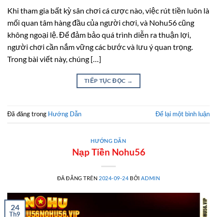
Khi tham gia bất kỳ sân chơi cá cược nào, việc rút tiền luôn là
mối quan tâm hàng đầu của người chơi, và Nohu56 cũng
không ngoại lệ. Để đảm bảo quá trình diễn ra thuận lợi,
người chơi cần nắm vững các bước và lưu ý quan trọng.
Trong bài viết này, chúng […]
TIẾP TỤC ĐỌC
→
Đã đăng trong
Hướng Dẫn
Để lại một bình luận
HƯỚNG DẪN
Nạp Tiền Nohu56
ĐÃ ĐĂNG TRÊN
2024-09-24
BỞI
ADMIN
24
Th9