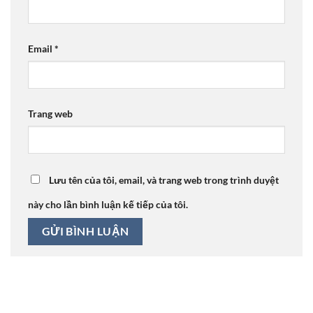
Email
*
Trang web
Lưu tên của tôi, email, và trang web trong trình duyệt
này cho lần bình luận kế tiếp của tôi.