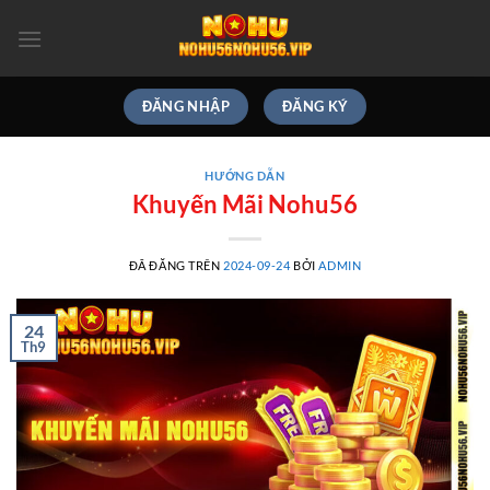
Chuyển
đến
nội
dung
ĐĂNG NHẬP
ĐĂNG KÝ
HƯỚNG DẪN
Khuyến Mãi Nohu56
ĐÃ ĐĂNG TRÊN
2024-09-24
BỞI
ADMIN
24
Th9