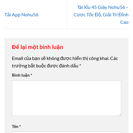
Tài Xỉu 45 Giây Nohu56 –
Tải App Nohu56
Cược Tốc Độ, Giải Trí Đỉnh
Cao
Để lại một bình luận
Email của bạn sẽ không được hiển thị công khai.
Các
trường bắt buộc được đánh dấu
*
Bình luận
*
Tên
*