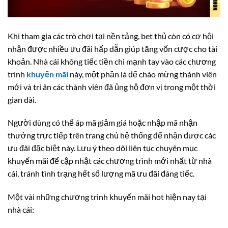
Khi tham gia các trò chơi tại nền tảng, bet thủ còn có cơ hội
nhận được nhiều ưu đãi hấp dẫn giúp tăng vốn cược cho tài
khoản. Nhà cái không tiếc tiền chi mạnh tay vào các chương
trình
khuyến mãi
này, một phần là để chào mừng thành viên
mới và tri ân các thành viên đã ủng hộ đơn vị trong một thời
gian dài.
Người dùng có thể áp mã giảm giá hoặc nhập mã nhận
thưởng trực tiếp trên trang chủ hệ thống để nhận được các
ưu đãi đặc biệt này. Lưu ý theo dõi liên tục chuyên mục
khuyến mãi để cập nhật các chương trình mới nhất từ nhà
cái, tránh tình trạng hết số lượng mã ưu đãi đáng tiếc.
Một vài những chương trình khuyến mãi hot hiện nay tại
nhà cái: