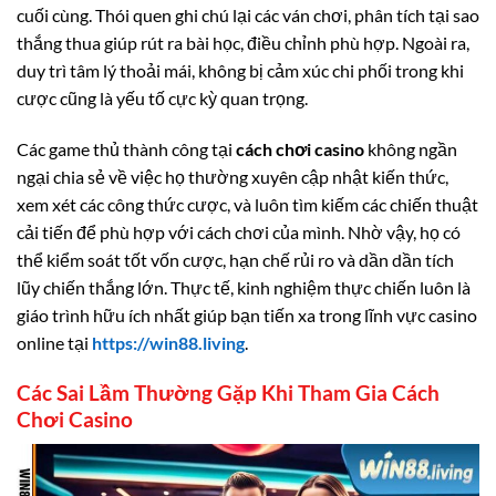
cuối cùng. Thói quen ghi chú lại các ván chơi, phân tích tại sao
thắng thua giúp rút ra bài học, điều chỉnh phù hợp. Ngoài ra,
duy trì tâm lý thoải mái, không bị cảm xúc chi phối trong khi
cược cũng là yếu tố cực kỳ quan trọng.
Các game thủ thành công tại
cách chơi casino
không ngần
ngại chia sẻ về việc họ thường xuyên cập nhật kiến thức,
xem xét các công thức cược, và luôn tìm kiếm các chiến thuật
cải tiến để phù hợp với cách chơi của mình. Nhờ vậy, họ có
thể kiểm soát tốt vốn cược, hạn chế rủi ro và dần dần tích
lũy chiến thắng lớn. Thực tế, kinh nghiệm thực chiến luôn là
giáo trình hữu ích nhất giúp bạn tiến xa trong lĩnh vực casino
online tại
https://win88.living
.
Các Sai Lầm Thường Gặp Khi Tham Gia Cách
Chơi Casino