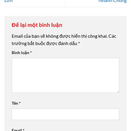
Lớn
Nhanh Chóng
Để lại một bình luận
Email của bạn sẽ không được hiển thị công khai.
Các
trường bắt buộc được đánh dấu
*
Bình luận
*
Tên
*
Email
*