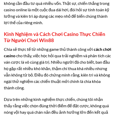
không cần đầu tư quá nhiều vốn. Thật sự, chiến thắng trong
casino online là một cuộc đua dài hơi, đòi hỏi sự tính toán kỹ
lưỡng và kiên trì áp dụng các mẹo nhỏ để biến chúng thành
lợi thế của riêng mình.
Kinh Nghiệm và Cách Chơi Casino Thực Chiến
Từ Người Chơi Win88
Chia sẻ thực tế từ những game thủ thành công với
cách chơi
casino
cho thấy, việc học hỏi qua trải nghiệm và phân tích các
ván cược là vô cùng giá trị. Nhiều người đã cho biết, ban đầu
họ gặp rất nhiều khó khăn, thậm chí thua khá nhiều nhưng
vẫn không từ bỏ. Điều đó chứng minh rằng, kiên trì và không
ngại thử nghiệm các chiến thuật mới chính là chìa khóa
thành công.
Dựa trên những kinh nghiệm thực chiến, chúng tôi nhận
thấy rằng việc chọn đúng thời điểm để đặt cược, không quá
nóng vội hay quá chán nản đều ảnh hưởng lớn đến kết quả